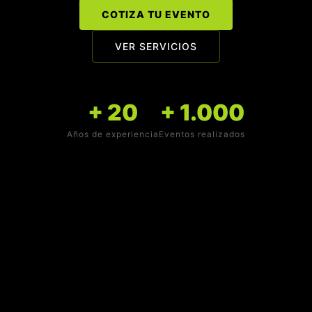
COTIZA TU EVENTO
VER SERVICIOS
+ 20
+ 1.000
Años de experiencia
Eventos realizados